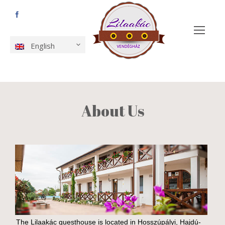
English
About Us
The Lilaakác guesthouse is located in Hosszúpályi, Hajdú-