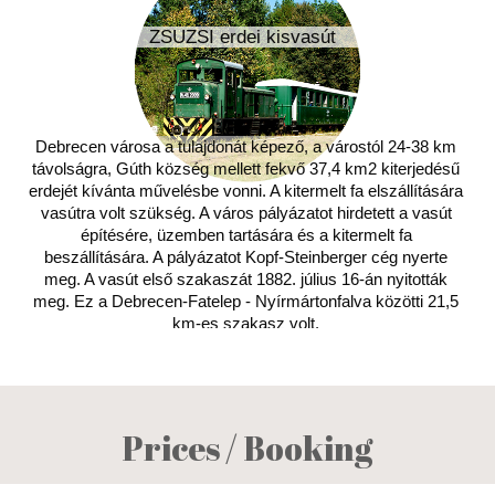
ZSUZSI erdei kisvasút
Debrecen városa a tulajdonát képező, a várostól 24-38 km
távolságra, Gúth község mellett fekvő 37,4 km2 kiterjedésű
erdejét kívánta művelésbe vonni. A kitermelt fa elszállítására
vasútra volt szükség. A város pályázatot hirdetett a vasút
építésére, üzemben tartására és a kitermelt fa
beszállítására. A pályázatot Kopf-Steinberger cég nyerte
meg. A vasút első szakaszát 1882. július 16-án nyitották
meg. Ez a Debrecen-Fatelep - Nyírmártonfalva közötti 21,5
km-es szakasz volt.
Prices / Booking